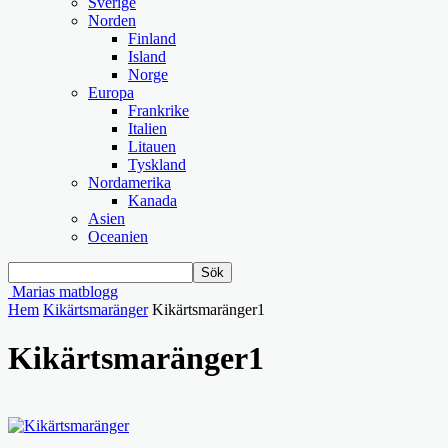
Sverige
Norden
Finland
Island
Norge
Europa
Frankrike
Italien
Litauen
Tyskland
Nordamerika
Kanada
Asien
Oceanien
Marias matblogg
Hem
Kikärtsmaränger
Kikärtsmaränger1
Kikärtsmaränger1