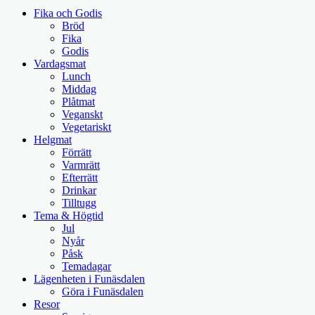
Fika och Godis
Bröd
Fika
Godis
Vardagsmat
Lunch
Middag
Plåtmat
Veganskt
Vegetariskt
Helgmat
Förrätt
Varmrätt
Efterrätt
Drinkar
Tilltugg
Tema & Högtid
Jul
Nyår
Påsk
Temadagar
Lägenheten i Funäsdalen
Göra i Funäsdalen
Resor