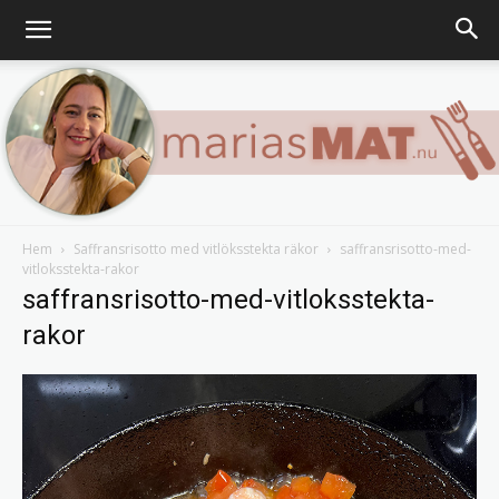
Hem
Saffransrisotto med vitlöksstekta räkor
saffransrisotto-med-
vitloksstekta-rakor
Marias
saffransrisotto-med-vitloksstekta-
rakor
matblogg