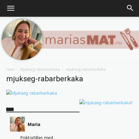
Hem
Mjukseg rabarberkaka
mjukseg-rabarberkaka
Marias
mjukseg-rabarberkaka
matblogg
Maria
Fisktortillas med