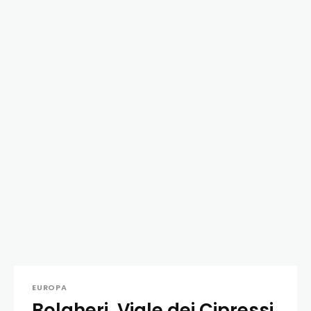
EUROPA
Bolgheri, Viale dei Cipressi