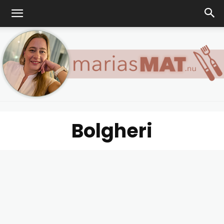
Bolgheri
Marias
matblogg