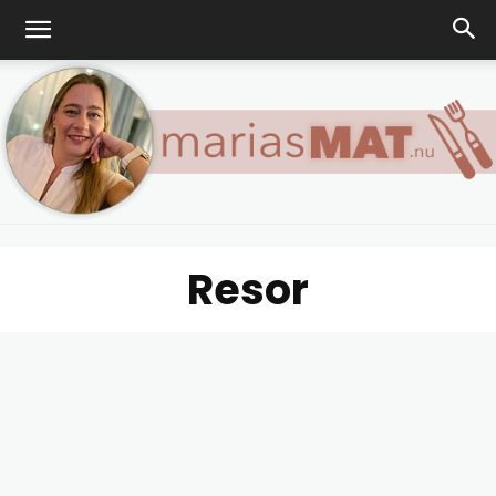
Resor
Marias
matblogg