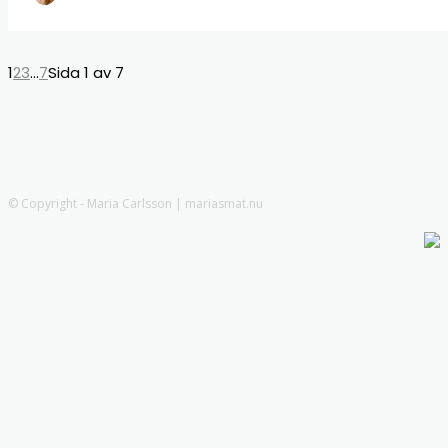
1
2
3
...
7
Sida 1 av 7
© Copyright - Maria Carlsson | mariasmat.nu