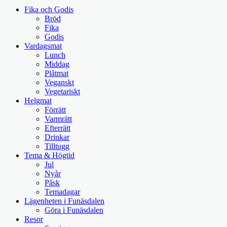
Fika och Godis
Bröd
Fika
Godis
Vardagsmat
Lunch
Middag
Plåtmat
Veganskt
Vegetariskt
Helgmat
Förrätt
Varmrätt
Efterrätt
Drinkar
Tilltugg
Tema & Högtid
Jul
Nyår
Påsk
Temadagar
Lägenheten i Funäsdalen
Göra i Funäsdalen
Resor