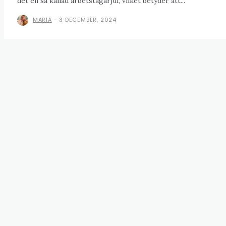
det en så kallad arbetstagarjul, vilket betyder att...
MARIA
-
3 DECEMBER, 2024