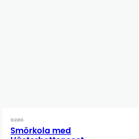
GODIS
Smörkola med