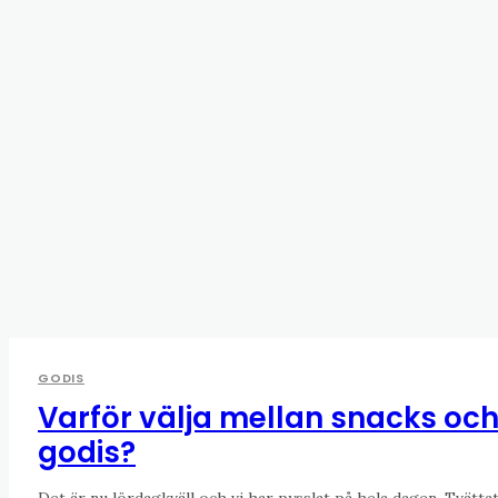
GODIS
Varför välja mellan snacks oc
godis?
Det är nu lördagkväll och vi har pysslat på hela dagen. Tvätta