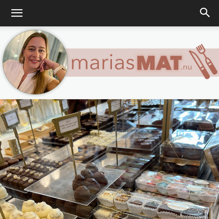
Marias
matblogg