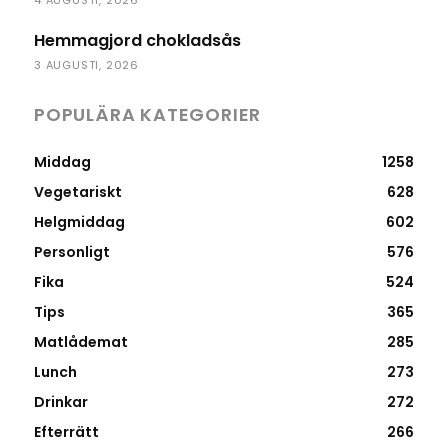
4 AUGUSTI, 2026
Hemmagjord chokladsås
3 AUGUSTI, 2026
POPULÄRA KATEGORIER
Middag
1258
Vegetariskt
628
Helgmiddag
602
Personligt
576
Fika
524
Tips
365
Matlådemat
285
Lunch
273
Drinkar
272
Efterrätt
266