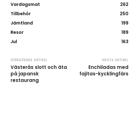
Vardagsmat
262
Tillbehör
250
Jämtland
199
Resor
189
Jul
163
FÖREGÅENDE ARTIKEL
NÄSTA ARTIKEL
Västerås slott och äta
Enchiladas med
på japansk
fajitas-kycklingfärs
restaurang