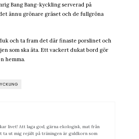
mrig Bang Bang-kyckling serverad på
å det ännu grönare gräset och de fullgröna
n duk och ta fram det där finaste porslinet och
ljen som ska äta. Ett vackert dukat bord gör
gen hemma.
YCKLING
kar livet! Att laga god, gärna ekologisk, mat från
t ta ut mig rejält på träningen är guldkorn som