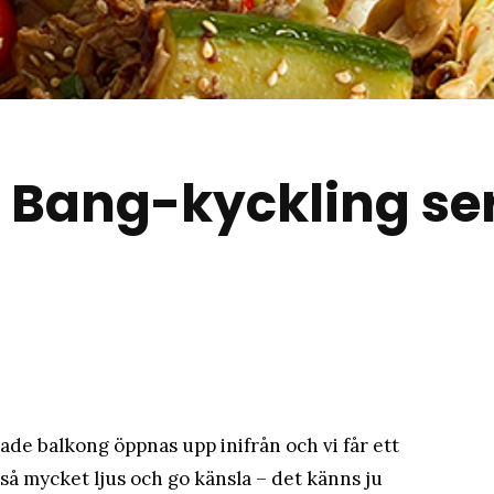
matblogg
 Bang-kyckling se
ade balkong öppnas upp inifrån och vi får ett
så mycket ljus och go känsla – det känns ju