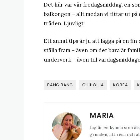
Det här var vår fredagsmiddag, en so
balkongen – allt medan vi tittar ut p
träden. Ljuvligt!
Ett annat tips är ju att lägga på en fi
ställa fram – även om det bara är fami
underverk – även till vardagsmidda
BANG BANG
CHILIOLJA
KOREA
K
MARIA
Jag är en kvinna som äls
grunden, att resa och at