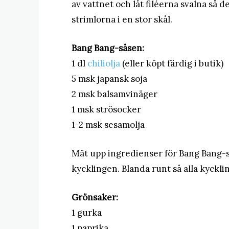
av vattnet och låt filéerna svalna så 
strimlorna i en stor skål.
Bang Bang-såsen:
1 dl
chiliolja
(eller köpt färdig i butik)
5 msk japansk soja
2 msk balsamvinäger
1 msk strösocker
1-2 msk sesamolja
Mät upp ingredienser för Bang Bang-s
kycklingen. Blanda runt så alla kyckli
Grönsaker:
1 gurka
1 paprika