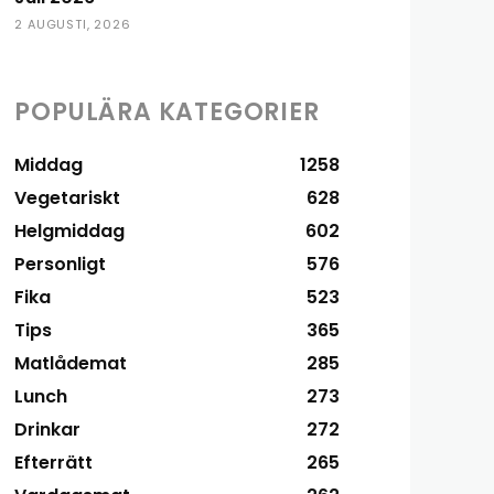
2 AUGUSTI, 2026
POPULÄRA KATEGORIER
Middag
1258
Vegetariskt
628
Helgmiddag
602
Personligt
576
Fika
523
Tips
365
Matlådemat
285
Lunch
273
Drinkar
272
Efterrätt
265