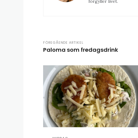
förgyller livet.
FÖREGÅENDE ARTIKEL
Paloma som fredagsdrink
MIDDAG