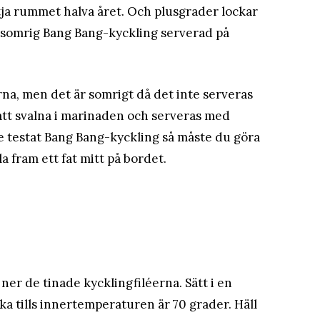
ttja rummet halva året. Och plusgrader lockar
 somrig Bang Bang-kyckling serverad på
rna, men det är somrigt då det inte serveras
ått svalna i marinaden och serveras med
te testat Bang Bang-kyckling så måste du göra
la fram ett fat mitt på bordet.
 ner de tinade kycklingfiléerna. Sätt i en
ka tills innertemperaturen är 70 grader. Häll