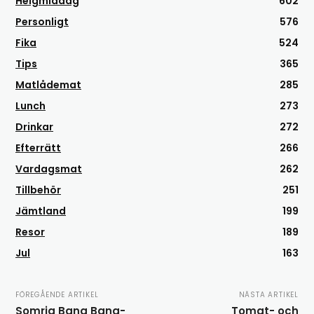
Helgmiddag
602
Personligt
576
Fika
524
Tips
365
Matlådemat
285
Lunch
273
Drinkar
272
Efterrätt
266
Vardagsmat
262
Tillbehör
251
Jämtland
199
Resor
189
Jul
163
FÖREGÅENDE ARTIKEL
NÄSTA ARTIKEL
Somrig Bang Bang-
Tomat- och