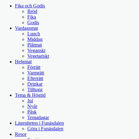
Fika och Godis
Bröd
Fika
Godis
Vardagsmat
Lunch
Middag
Plåtmat
Veganskt
Vegetariskt
Helgmat
Förrätt
Varmrätt
Efterrätt
Drinkar
Tilltugg
Tema & Högtid
Jul
Nyår
Påsk
Temadagar
Lägenheten i Funäsdalen
Göra i Funäsdalen
Resor