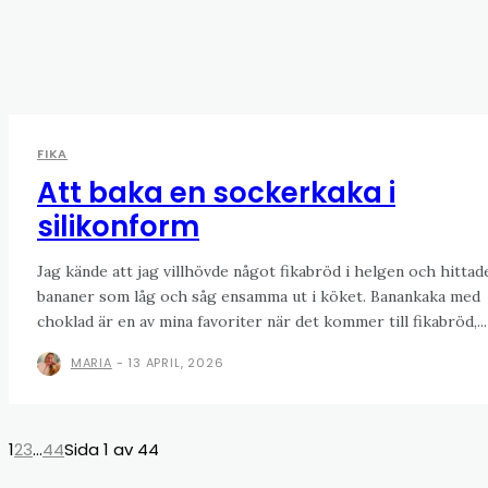
FIKA
Att baka en sockerkaka i
silikonform
Jag kände att jag villhövde något fikabröd i helgen och hittad
bananer som låg och såg ensamma ut i köket. Banankaka med
choklad är en av mina favoriter när det kommer till fikabröd,...
MARIA
-
13 APRIL, 2026
1
2
3
...
44
Sida 1 av 44