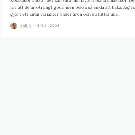
Kolakakor alltså... det kan vara min favorit bland småkakor. De
för att de är otroligt goda, men också så enkla att baka. Jag h
gjort ett antal varianter under åren och du hittar alla...
MARIA
-
14 JULI, 2026