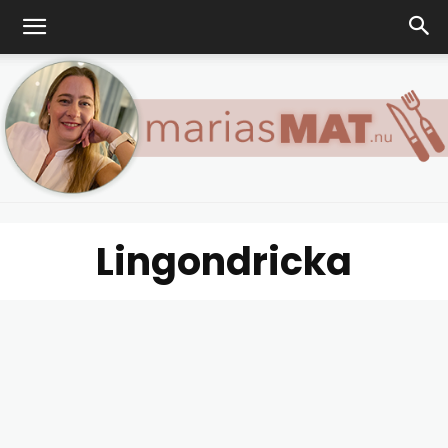
Lingondricka
Marias
matblogg