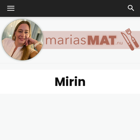
Mirin
Marias
matblogg