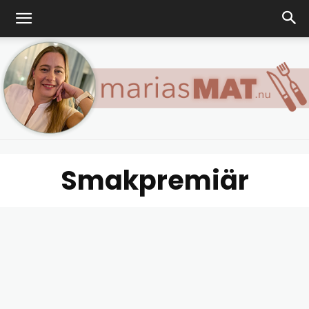
Smakpremiär
Marias
matblogg