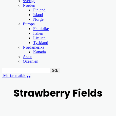
Sverige
Norden
Finland
Island
Norge
Europa
Frankrike
Italien
Litauen
Tyskland
Nordamerika
Kanada
Asien
Oceanien
Marias matblogg
Strawberry Fields