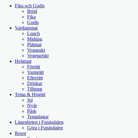
Fika och Godis
Bröd
Fika
Godis
Vardagsmat
Lunch
Middag
Plåtmat
Veganskt
Vegetariskt
Helgmat
Förrätt
Varmrätt
Efterrätt
Drinkar
Tilltugg
Tema & Högtid
Jul
Nyår
Påsk
Temadagar
Lägenheten i Funäsdalen
Göra i Funäsdalen
Resor