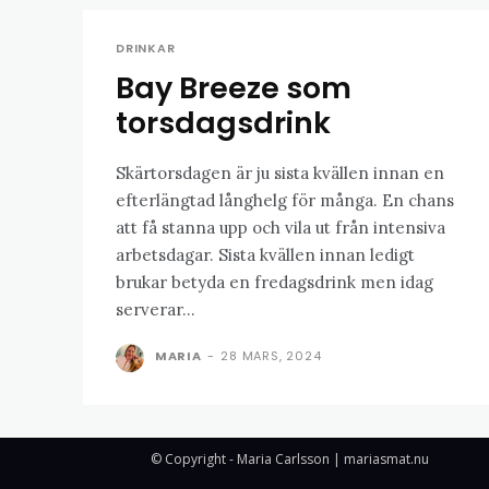
DRINKAR
Bay Breeze som
torsdagsdrink
Skärtorsdagen är ju sista kvällen innan en
efterlängtad långhelg för många. En chans
att få stanna upp och vila ut från intensiva
arbetsdagar. Sista kvällen innan ledigt
brukar betyda en fredagsdrink men idag
serverar...
MARIA
-
28 MARS, 2024
© Copyright - Maria Carlsson | mariasmat.nu