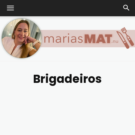
Brigadeiros
Marias
matblogg