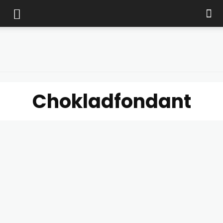
Marias
Chokladfondant
matblogg