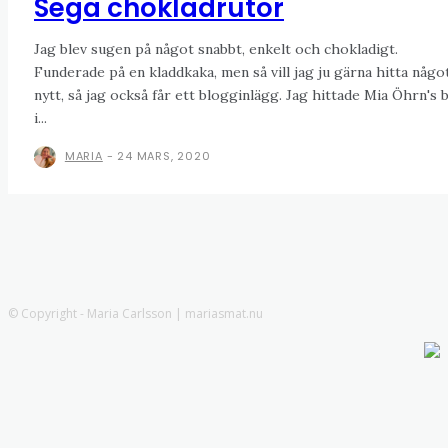
Sega chokladrutor
Jag blev sugen på något snabbt, enkelt och chokladigt.
Funderade på en kladdkaka, men så vill jag ju gärna hitta någo
nytt, så jag också får ett blogginlägg. Jag hittade Mia Öhrn's 
i...
MARIA
-
24 MARS, 2020
© Copyright - Maria Carlsson | mariasmat.nu