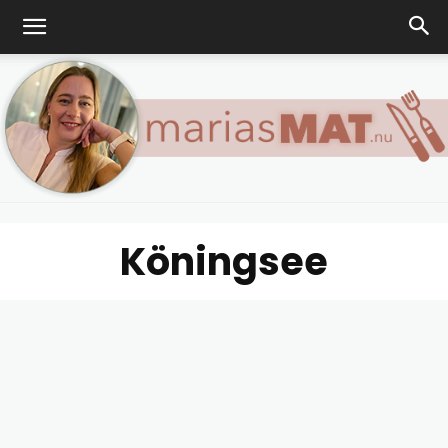
Köningsee
Marias
matblogg