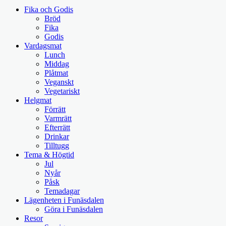
Fika och Godis
Bröd
Fika
Godis
Vardagsmat
Lunch
Middag
Plåtmat
Veganskt
Vegetariskt
Helgmat
Förrätt
Varmrätt
Efterrätt
Drinkar
Tilltugg
Tema & Högtid
Jul
Nyår
Påsk
Temadagar
Lägenheten i Funäsdalen
Göra i Funäsdalen
Resor