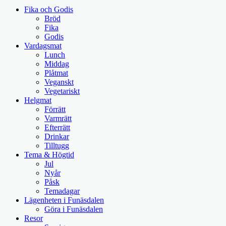
Fika och Godis
Bröd
Fika
Godis
Vardagsmat
Lunch
Middag
Plåtmat
Veganskt
Vegetariskt
Helgmat
Förrätt
Varmrätt
Efterrätt
Drinkar
Tilltugg
Tema & Högtid
Jul
Nyår
Påsk
Temadagar
Lägenheten i Funäsdalen
Göra i Funäsdalen
Resor