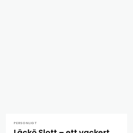
PERSONLIGT
Läckö Slott – ett vackert