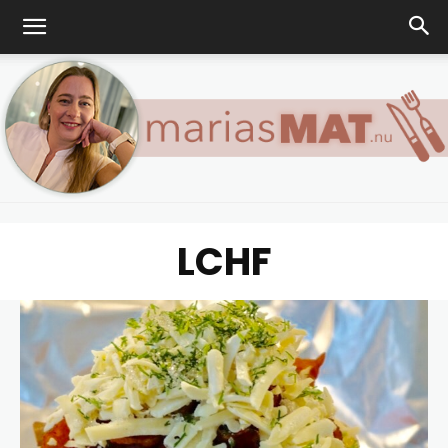
LCHF
Marias
matblogg