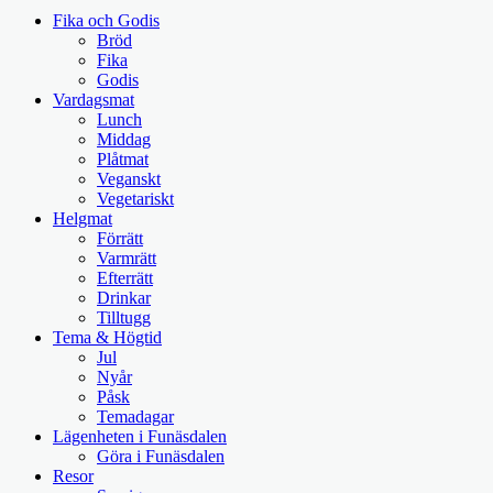
Fika och Godis
Bröd
Fika
Godis
Vardagsmat
Lunch
Middag
Plåtmat
Veganskt
Vegetariskt
Helgmat
Förrätt
Varmrätt
Efterrätt
Drinkar
Tilltugg
Tema & Högtid
Jul
Nyår
Påsk
Temadagar
Lägenheten i Funäsdalen
Göra i Funäsdalen
Resor