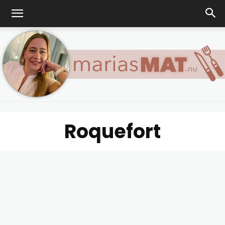
Roquefort
Marias
matblogg