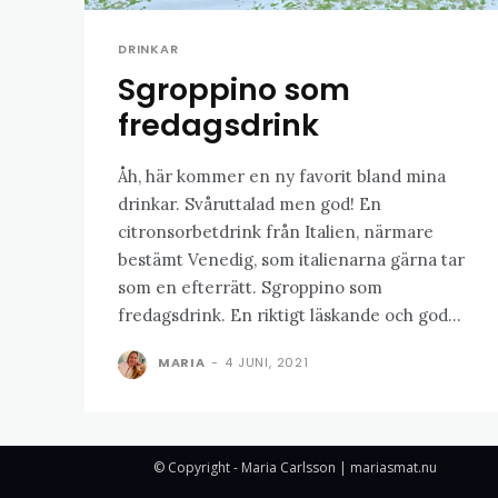
DRINKAR
Sgroppino som
fredagsdrink
Åh, här kommer en ny favorit bland mina
drinkar. Svåruttalad men god! En
citronsorbetdrink från Italien, närmare
bestämt Venedig, som italienarna gärna tar
som en efterrätt. Sgroppino som
fredagsdrink. En riktigt läskande och god...
MARIA
-
4 JUNI, 2021
© Copyright - Maria Carlsson | mariasmat.nu