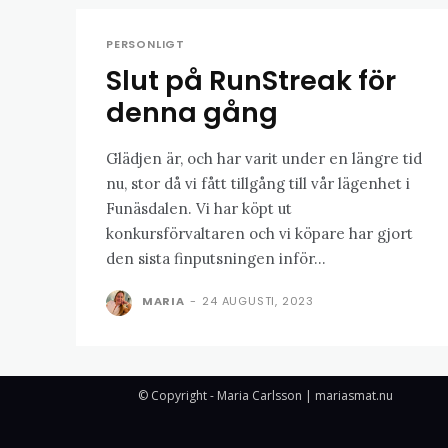
PERSONLIGT
Slut på RunStreak för
denna gång
Glädjen är, och har varit under en längre tid
nu, stor då vi fått tillgång till vår lägenhet i
Funäsdalen. Vi har köpt ut
konkursförvaltaren och vi köpare har gjort
den sista finputsningen inför...
MARIA
-
24 AUGUSTI, 2023
© Copyright - Maria Carlsson | mariasmat.nu