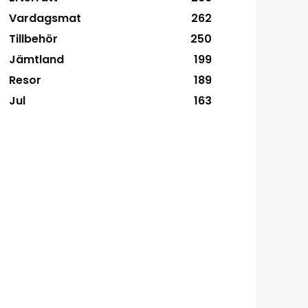
Vardagsmat
262
Tillbehör
250
Jämtland
199
Resor
189
Jul
163