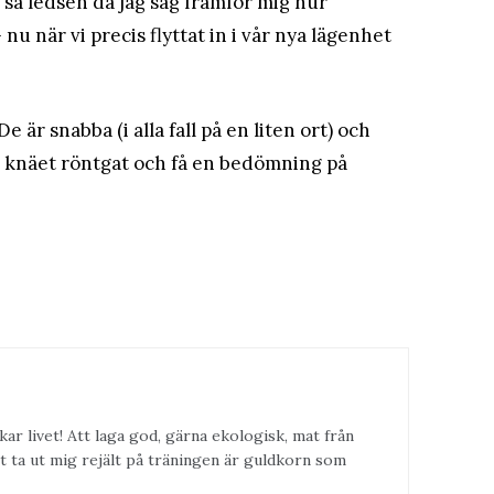
g så ledsen då jag såg framför mig hur
 när vi precis flyttat in i vår nya lägenhet
 är snabba (i alla fall på en liten ort) och
 få knäet röntgat och få en bedömning på
kar livet! Att laga god, gärna ekologisk, mat från
t ta ut mig rejält på träningen är guldkorn som