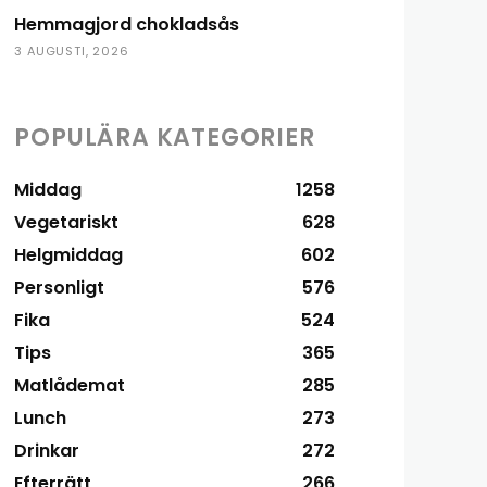
Hemmagjord chokladsås
3 AUGUSTI, 2026
POPULÄRA KATEGORIER
Middag
1258
Vegetariskt
628
Helgmiddag
602
Personligt
576
Fika
524
Tips
365
Matlådemat
285
Lunch
273
Drinkar
272
Efterrätt
266