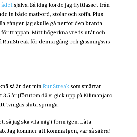
rådet
själva. Så idag körde jag flyttlasset från
ade in både matbord, stolar och soffa. Plus
la gånger jag skulle gå nerför den branta
 för trappan. Mitt högerknä vreds utåt och
 på RunStreak för denna gång och gissningsvis
 knä så är det min
RunStreak
som smärtar
t 3,5 år (förutom då vi gick upp på Kilimanjaro
tt tvingas sluta springa.
 så jag ska vila mig i form igen. Låta
ab. Jag kommer att komma igen, var så säkra!