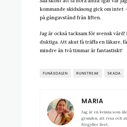
Såå skönt att få höra ändå! Igår var ja
kommande skidsäsong gick om intet – nu
på gångavstånd från liften.
Jag är också tacksam för svensk vård! De
duktiga. Att akut få träffa en läkare,
mindre än två timmar är fantastiskt!
FUNÄSDALEN
RUNSTREAK
SKADA
MARIA
Jag är en kvinna som äls
grunden, att resa och at
förgyller livet.