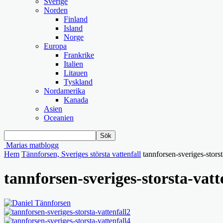
Sverige
Norden
Finland
Island
Norge
Europa
Frankrike
Italien
Litauen
Tyskland
Nordamerika
Kanada
Asien
Oceanien
Marias matblogg
Hem
Tännforsen, Sveriges största vattenfall
tannforsen-sveriges-storst
tannforsen-sveriges-storsta-vatt