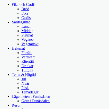
Fika och Godis
Bröd
Fika
Godis
Vardagsmat
Lunch
Middag
Plåtmat
Veganskt
Vegetariskt
Helgmat
Förrätt
Varmrätt
Efterrätt
Drinkar
Tilltugg
Tema & Högtid
Jul
Nyår
Påsk
Temadagar
Lägenheten i Funäsdalen
Göra i Funäsdalen
Resor