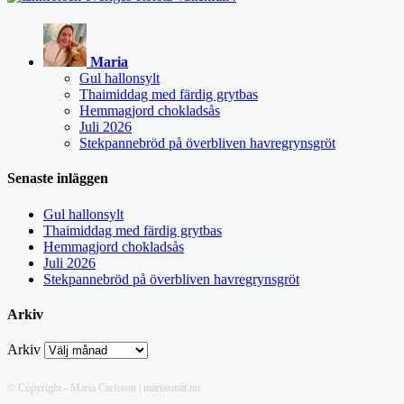
Maria
Gul hallonsylt
Thaimiddag med färdig grytbas
Hemmagjord chokladsås
Juli 2026
Stekpannebröd på överbliven havregrynsgröt
Senaste inläggen
Gul hallonsylt
Thaimiddag med färdig grytbas
Hemmagjord chokladsås
Juli 2026
Stekpannebröd på överbliven havregrynsgröt
Arkiv
Arkiv
© Copyright - Maria Carlsson | mariasmat.nu