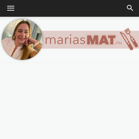
Marias
matblogg