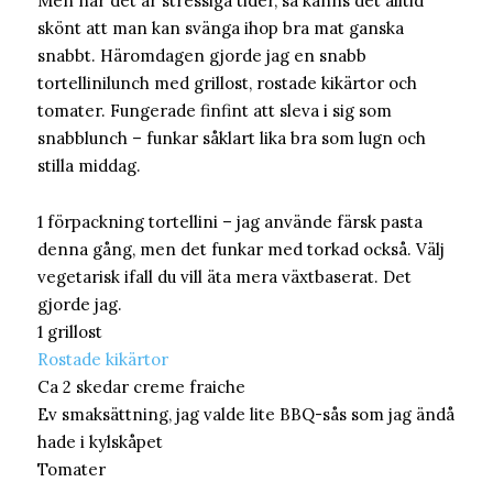
Men när det är stressiga tider, så känns det alltid
skönt att man kan svänga ihop bra mat ganska
snabbt. Häromdagen gjorde jag en snabb
tortellinilunch med grillost, rostade kikärtor och
tomater. Fungerade finfint att sleva i sig som
snabblunch – funkar såklart lika bra som lugn och
stilla middag.
1 förpackning tortellini – jag använde färsk pasta
denna gång, men det funkar med torkad också. Välj
vegetarisk ifall du vill äta mera växtbaserat. Det
gjorde jag.
1 grillost
Rostade kikärtor
Ca 2 skedar creme fraiche
Ev smaksättning, jag valde lite BBQ-sås som jag ändå
hade i kylskåpet
Tomater