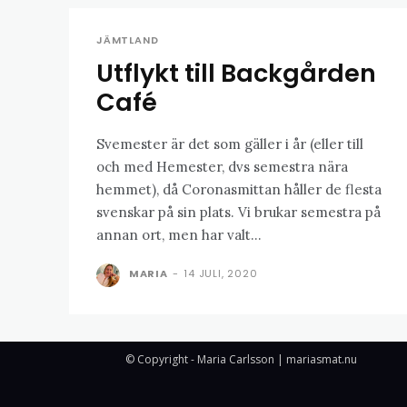
JÄMTLAND
Utflykt till Backgården
Café
Svemester är det som gäller i år (eller till
och med Hemester, dvs semestra nära
hemmet), då Coronasmittan håller de flesta
svenskar på sin plats. Vi brukar semestra på
annan ort, men har valt...
MARIA
-
14 JULI, 2020
© Copyright - Maria Carlsson | mariasmat.nu