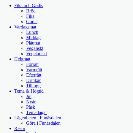
Fika och Godis
Bröd
Fika
Godis
Vardagsmat
Lunch
Middag
Plåtmat
Veganskt
Vegetariskt
Helgmat
Förrätt
Varmrätt
Efterrätt
Drinkar
Tilltugg
Tema & Högtid
Jul
Nyår
Påsk
Temadagar
Lägenheten i Funäsdalen
Göra i Funäsdalen
Resor