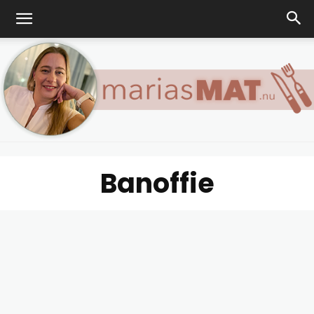
Banoffie
Marias
matblogg