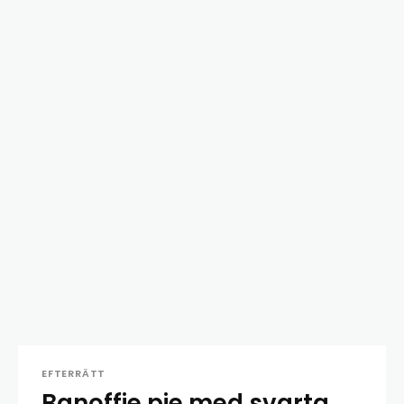
EFTERRÄTT
Banoffie pie med svarta