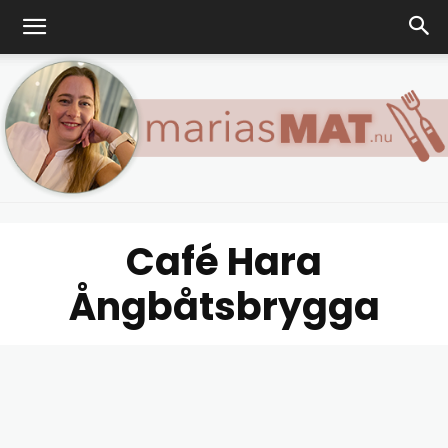
Café Hara
Marias
Ångbåtsbrygga
matblogg