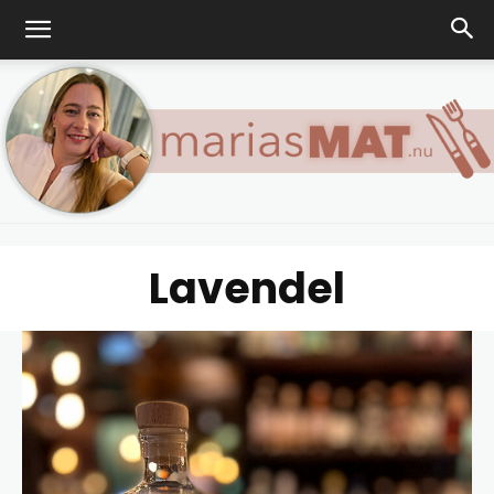
Lavendel
Marias
matblogg