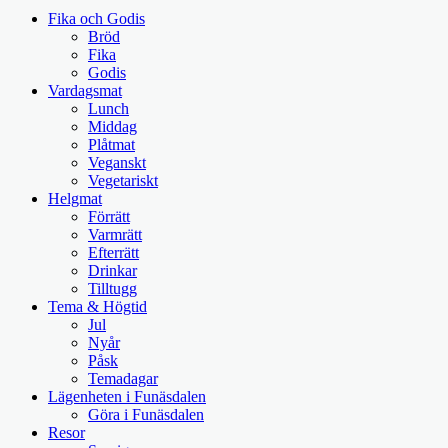
Fika och Godis
Bröd
Fika
Godis
Vardagsmat
Lunch
Middag
Plåtmat
Veganskt
Vegetariskt
Helgmat
Förrätt
Varmrätt
Efterrätt
Drinkar
Tilltugg
Tema & Högtid
Jul
Nyår
Påsk
Temadagar
Lägenheten i Funäsdalen
Göra i Funäsdalen
Resor