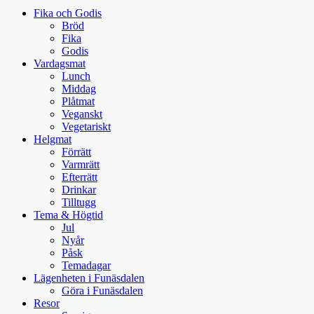
Fika och Godis
Bröd
Fika
Godis
Vardagsmat
Lunch
Middag
Plåtmat
Veganskt
Vegetariskt
Helgmat
Förrätt
Varmrätt
Efterrätt
Drinkar
Tilltugg
Tema & Högtid
Jul
Nyår
Påsk
Temadagar
Lägenheten i Funäsdalen
Göra i Funäsdalen
Resor