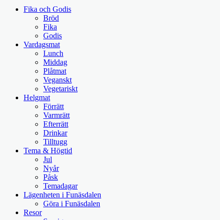
Fika och Godis
Bröd
Fika
Godis
Vardagsmat
Lunch
Middag
Plåtmat
Veganskt
Vegetariskt
Helgmat
Förrätt
Varmrätt
Efterrätt
Drinkar
Tilltugg
Tema & Högtid
Jul
Nyår
Påsk
Temadagar
Lägenheten i Funäsdalen
Göra i Funäsdalen
Resor