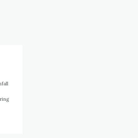
fall
dring