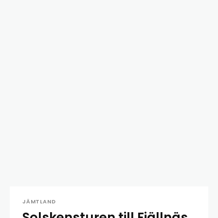
JÄMTLAND
Solskensturen till Fjällnäs