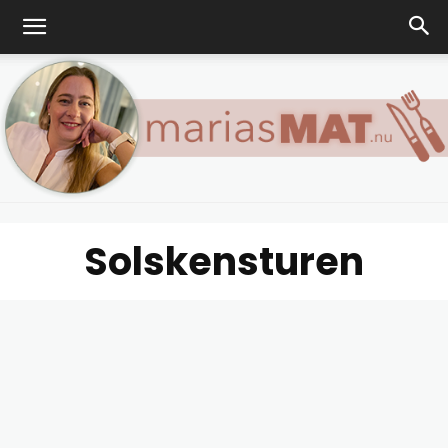
Solskensturen
Marias
matblogg