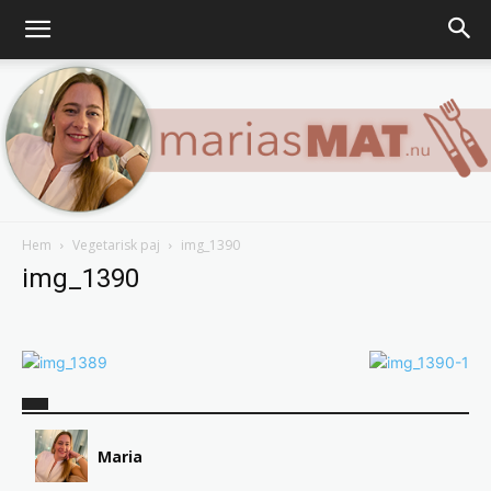
Hem
Vegetarisk paj
img_1390
Marias
img_1390
matblogg
Maria