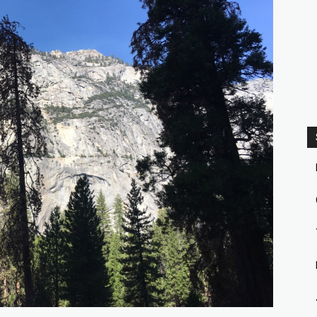
matblogg