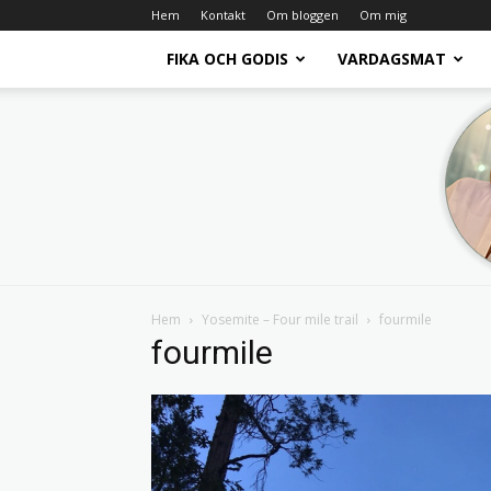
Hem
Kontakt
Om bloggen
Om mig
FIKA OCH GODIS
VARDAGSMAT
Hem
Yosemite – Four mile trail
fourmile
fourmile