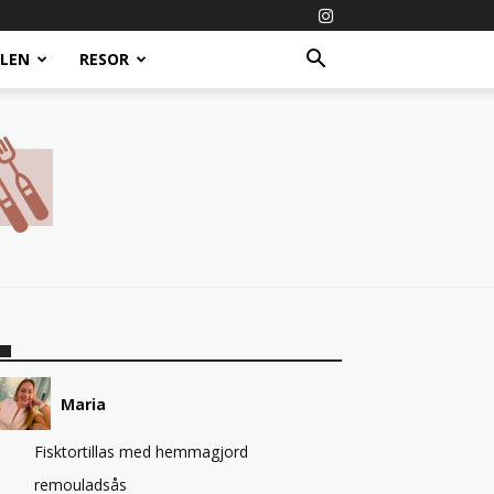
ALEN
RESOR
Maria
Fisktortillas med hemmagjord
remouladsås