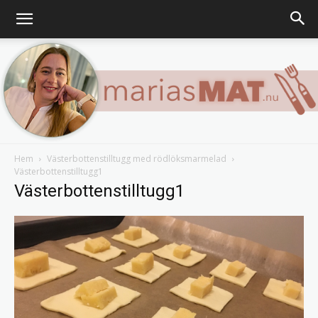
Hem
Västerbottenstilltugg med rödlöksmarmelad
Västerbottenstilltugg1
Marias
Västerbottenstilltugg1
matblogg