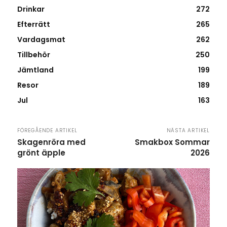
Drinkar
272
Efterrätt
265
Vardagsmat
262
Tillbehör
250
Jämtland
199
Resor
189
Jul
163
FÖREGÅENDE ARTIKEL
NÄSTA ARTIKEL
Skagenröra med
Smakbox Sommar
grönt äpple
2026