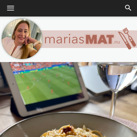
Marias
matblogg