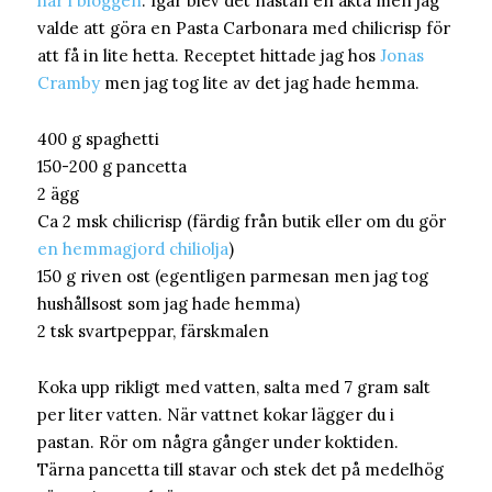
här i bloggen
. Igår blev det nästan en äkta men jag
valde att göra en Pasta Carbonara med chilicrisp för
att få in lite hetta. Receptet hittade jag hos
Jonas
Cramby
men jag tog lite av det jag hade hemma.
400 g spaghetti
150-200 g pancetta
2 ägg
Ca 2 msk chilicrisp (färdig från butik eller om du gör
en hemmagjord chiliolja
)
150 g riven ost (egentligen parmesan men jag tog
hushållsost som jag hade hemma)
2 tsk svartpeppar, färskmalen
Koka upp rikligt med vatten, salta med 7 gram salt
per liter vatten. När vattnet kokar lägger du i
pastan. Rör om några gånger under koktiden.
Tärna pancetta till stavar och stek det på medelhög