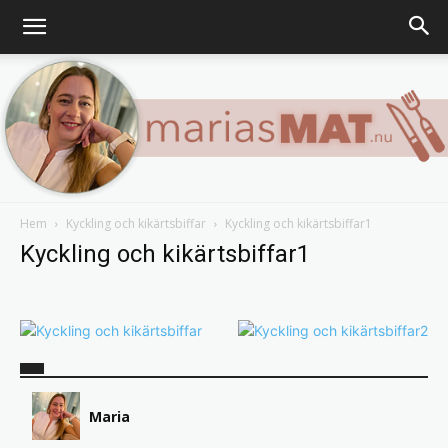
Hem
Kyckling och kikärtsbiffar
Kyckling och kikärtsbiffar1
Marias
Kyckling och kikärtsbiffar1
matblogg
Maria