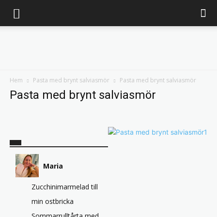
Marias
Hem
Pasta med brynt salviasmör
Pasta med brynt salviasmör
Pasta med brynt salviasmör
matblogg
Maria
Zucchinimarmelad till
min ostbricka
Sommarrulltårta med