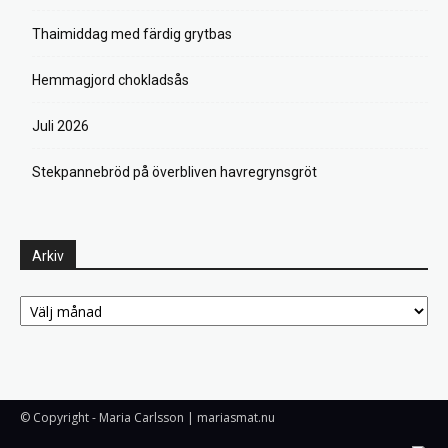
Thaimiddag med färdig grytbas
Hemmagjord chokladsås
Juli 2026
Stekpannebröd på överbliven havregrynsgröt
Arkiv
Arkiv
© Copyright - Maria Carlsson | mariasmat.nu