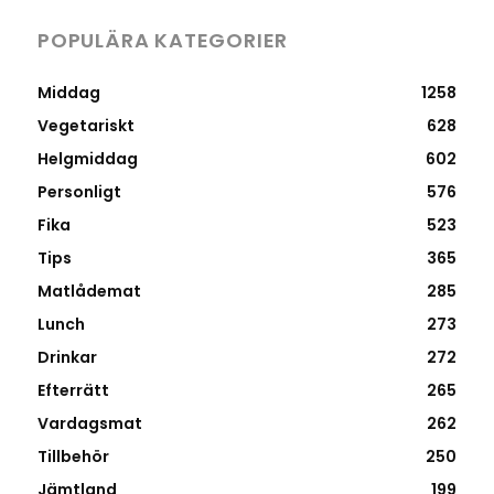
POPULÄRA KATEGORIER
Middag
1258
Vegetariskt
628
Helgmiddag
602
Personligt
576
Fika
523
Tips
365
Matlådemat
285
Lunch
273
Drinkar
272
Efterrätt
265
Vardagsmat
262
Tillbehör
250
Jämtland
199