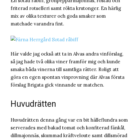
En sotad råbiff, grönpepparmajonnäs, rostad och
friterad rotselleri samt rökta krutonger. En härlig
mix av olika texturer och goda smaker som
matchade varandra fint.
Här valde jag också att ta in Alvas andra vinförslag,
så jag hade två olika viner framför mig och kunde
smaka båda vinerna till samtliga rätter. Roligt att
göra en egen spontan vinprovning där Alvas första
förslag Brigata gick vinnande ur matchen.
Huvudrätten
Huvudrätten denna gång var en bit hälleflundra som
serverades med bakad tomat och konfiterad fänkål,
dillmajonnäs, skummad kräftveloute samt dillsmörad