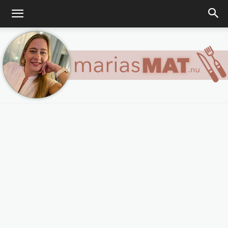
Marias
matblogg