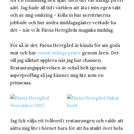
för en finmiddag helt själv, men det var härligt på ett
sätt. Jag hade all tid i världen att äta i min egen takt
och se mig omkring – kolla in hur servitriserna
jobbade och hur andra middagsgäster verkade ha
det – när vi åt Färna Herrgårds magiska middag.
För så är det, Färna Herrgård är kända för sin goda
mat och har
vunnit många priser
genom åren. Det
vill jag såklart uppleva när jag har chansen.
Restaurangupplevelsen är också helt igenom
superproffsig så jag känner mig lite som en
prinsessa.
Jag fick välja ett tvåbord i restaurangen och valde att
sätta mig lite i hörnet bara för att ha utsikt över hela