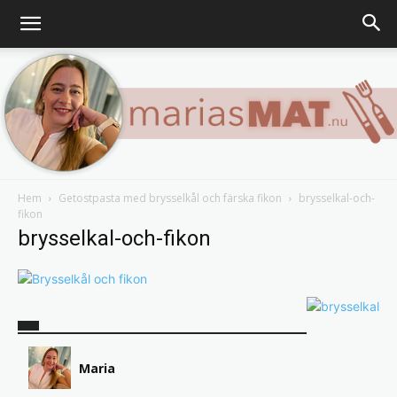
Hem
Getostpasta med brysselkål och färska fikon
brysselkal-och-
fikon
Marias
brysselkal-och-fikon
matblogg
Maria