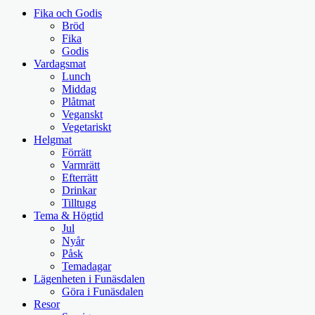
Fika och Godis
Bröd
Fika
Godis
Vardagsmat
Lunch
Middag
Plåtmat
Veganskt
Vegetariskt
Helgmat
Förrätt
Varmrätt
Efterrätt
Drinkar
Tilltugg
Tema & Högtid
Jul
Nyår
Påsk
Temadagar
Lägenheten i Funäsdalen
Göra i Funäsdalen
Resor