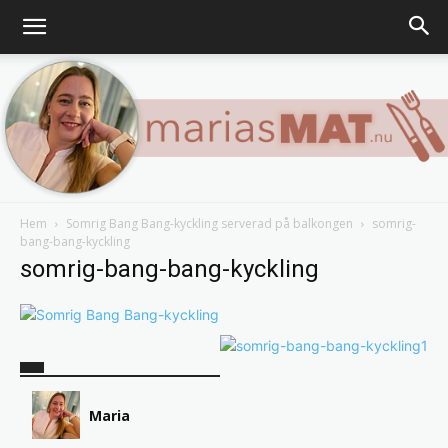
Hem
Somrig Bang Bang-kyckling serverad på balkongen
somrig-
bang-bang-kyckling
Marias
somrig-bang-bang-kyckling
matblogg
Maria